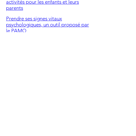
a
ctivités pour les enfants et leurs
parents
P
rendre ses signes vitaux
psychologiques, un outil proposé par
le PAMQ
Prendre soin de soi, des exemples
pour le quotid
ien
La Rose des Vents : si tu vis de la
violence dans ta relation amoureuse
Support - informations ou pour parler
du deuil : 1-888- Le deuil
Guide - Parent vieillissant
Guide d'autosoins suite à un acte
criminel
Guide Exeter - Anxiété généralisée